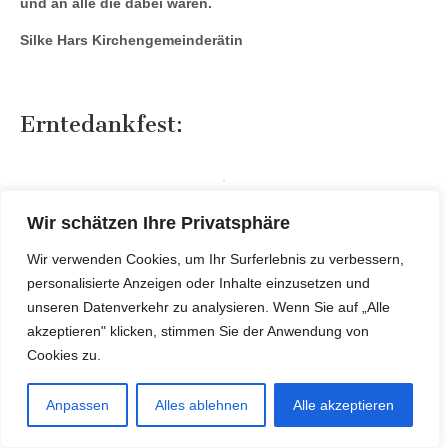
und an alle die dabei waren.
Silke Hars Kirchengemeinderätin
Erntedankfest:
Am Sonntag, den 06.10.24 wurde in der
Wir schätzen Ihre Privatsphäre
Petruskirche Ernte Dank gefeiert. Die
Wir verwenden Cookies, um Ihr Surferlebnis zu verbessern,
Landfrauen haben liebevoll die Kirche
personalisierte Anzeigen oder Inhalte einzusetzen und
geschmückt. Der Frauenkreis der
unseren Datenverkehr zu analysieren. Wenn Sie auf „Alle
Kirchengemeinde unter der Leitung von Frau
akzeptieren" klicken, stimmen Sie der Anwendung von
Benning haben in diesem Jahr eine neue
Cookies zu.
Erntekrone gebunden und im Anschl7uss an
den Gottesdienst auch für das leibliche Wohl
Anpassen
Alles ablehnen
Alle akzeptieren
gesorgt. In diesem feierlichen Gottesdienst