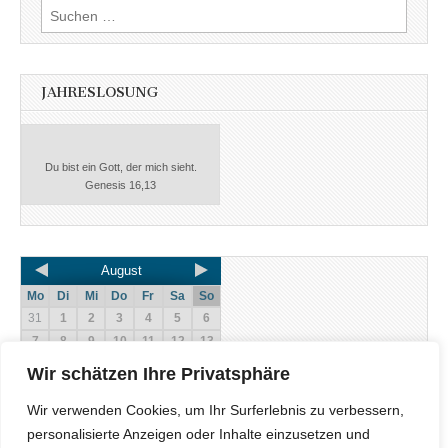
JAHRESLOSUNG
Du bist ein Gott, der mich sieht.
Genesis 16,13
August
Mo
Di
Mi
Do
Fr
Sa
So
31
1
2
3
4
5
6
7
8
9
10
11
12
13
14
15
16
17
18
19
20
Wir schätzen Ihre Privatsphäre
21
22
23
24
25
26
27
Wir verwenden Cookies, um Ihr Surferlebnis zu verbessern,
28
29
30
31
1
2
3
personalisierte Anzeigen oder Inhalte einzusetzen und
2017
2016
2018